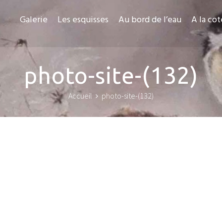
Galerie
Les esquisses
Au bord de l’eau
A la cot
photo-site-(132)
Accueil
photo-site-(132)