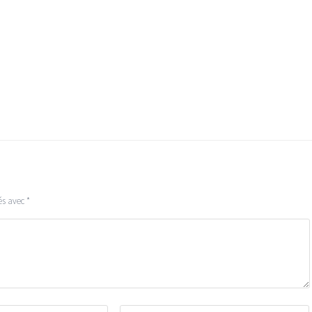
és avec
*