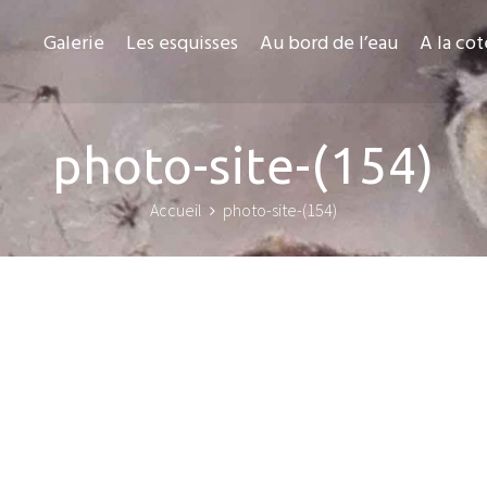
Galerie
Les esquisses
Au bord de l’eau
A la cot
photo-site-(154)
Accueil
photo-site-(154)