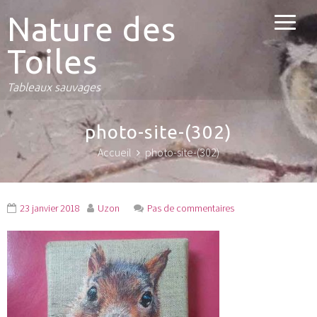
Nature des
Toiles
Tableaux sauvages
photo-site-(302)
Accueil
photo-site-(302)
23 janvier 2018
Uzon
Pas de commentaires