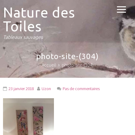
Nature des
Toiles
Tableaux sauvages
photo-site-(304)
Accueil
photo-site-(304)
23 janvier 2018
Uzon
Pas de commentaires