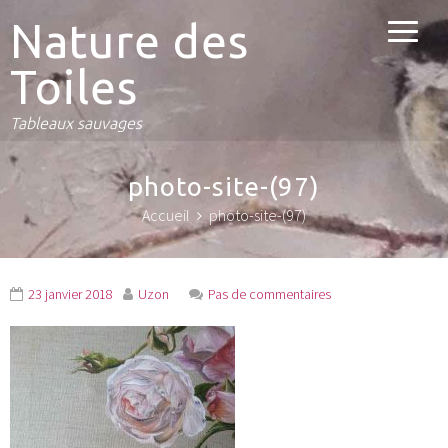
Nature des
Toiles
Tableaux sauvages
photo-site-(97)
Accueil
photo-site-(97)
23 janvier 2018
Uzon
Pas de commentaires