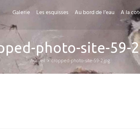
Galerie
Les esquisses
Au bord de l’eau
A la cot
pped-photo-site-59-2
Accueil
cropped-photo-site-59-2.jpg