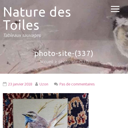
Nature des
Toiles
Tableaux sauvages
photo-site-(337)
Accueil
photo-site-(337)
23 janvier 2018
Uzon
Pas de commentaires