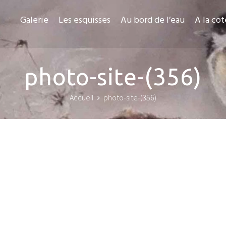
Galerie
Les esquisses
Au bord de l’eau
A la cot
photo-site-(356)
Accueil
photo-site-(356)