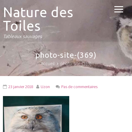
Nature des
Toiles
Tableaux sauvages
photo-site-(369)
Accueil
photo-site-(369)
23 janvier 2018
Uzon
Pas de commentaires