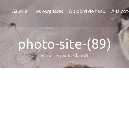
Galerie
Les esquisses
Au bord de l’eau
A la cot
photo-site-(89)
Accueil
photo-site-(89)