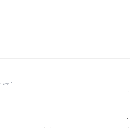
és avec
*